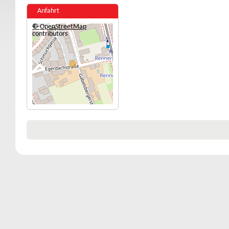
Anfahrt
+
©
−
OpenStreetMap
contributors