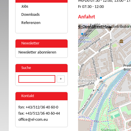
Mo-Do 07:30 - 12:00, 13:00 - 17
Jobs
Fr 07:30 - 12:00
Downloads
Anfahrt
Referenzen
+
©
−
OpenStreetMap
contributor
Newsletter
Newsletter abonnieren
Suche
Kontakt
fon:
+43/512/36 40 60-0
fax:
+43/512/36 40 60-44
office@el-com.eu